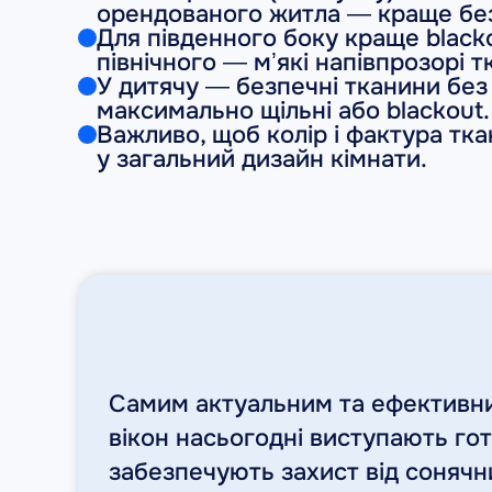
орендованого житла — краще без
Для південного боку краще blacko
північного — мʼякі напівпрозорі т
У дитячу — безпечні тканини без
максимально щільні або blackout.
Важливо, щоб колір і фактура тк
у загальний дизайн кімнати.
Самим актуальним та ефективн
вікон насьогодні виступають гото
забезпечують захист від сонячн