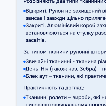
Розрізняють два типи тканинних
Відкриті. Рулон не захищений в
звисає і завжди щільно прилягає
Закриті. Алюмінієвий короб за
встановлюються на стулку разом
засвітів.
За типом тканини рулонні штори
Звичайні тканинні - тканина різ
День-Ніч (також наз. Зебра) – 
Блек аут – тканини, які практи
Практичність та догляд:
Тканинні ролети – вироби, які 
пиловідштовхувальному просоч