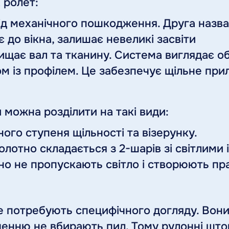
 ролет:
ід механічного пошкодження. Друга назва 
 до вікна, залишає невеликі засвіти
хищає вал та тканину. Система виглядає 
 із профілем. Це забезпечує щільне прил
 можна розділити на такі види:
ного ступеня щільності та візерунку.
полотно складається з 2-шарів зі світлими
чно не пропускають світло і створюють п
не потребують специфічного догляду. Вони
енню не вбирають пил. Тому рулонні што