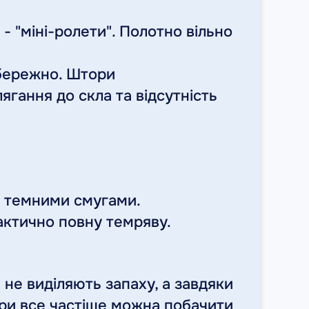
- "міні-ролети". Полотно вільно
обережно. Штори
ягання до скла та відсутність
 і темними смугами.
рактично повну темряву.
 не виділяють запаху, а завдяки
ри все частіше можна побачити