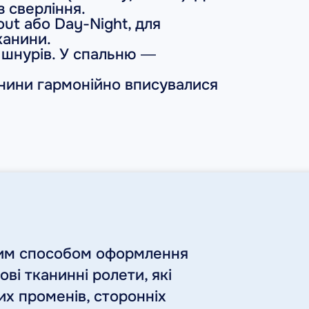
 сверління.
ut або Day-Night, для
канини.
 шнурів. У спальню —
анини гармонійно вписувалися
им способом оформлення
ві тканинні ролети, які
их променів, сторонніх