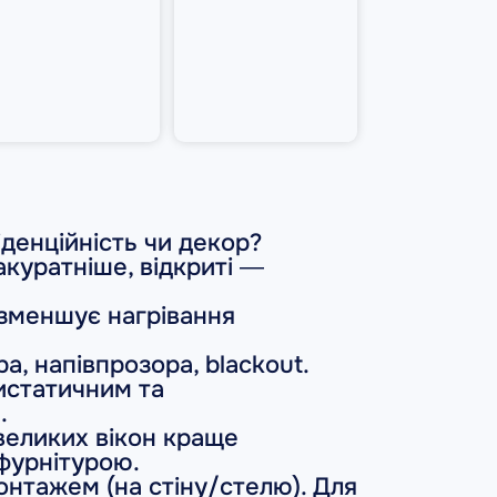
іденційність чи декор?
акуратніше, відкриті —
 зменшує нагрівання
а, напівпрозора, blackout.
истатичним та
.
 великих вікон краще
фурнітурою.
монтажем (на стіну/стелю). Для