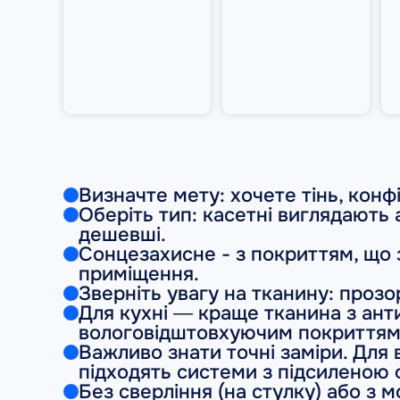
Визначте мету: хочете тінь, конф
Оберіть тип: касетні виглядають 
дешевші.
Сонцезахисне - з покриттям, що
приміщення.
Зверніть увагу на тканину: прозор
Для кухні — краще тканина з ант
вологовідштовхуючим покриттям
Важливо знати точні заміри. Для
підходять системи з підсиленою 
Без сверління (на стулку) або з 