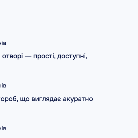
нів
 отворі — прості, доступні,
нів
короб, що виглядає акуратно
нів