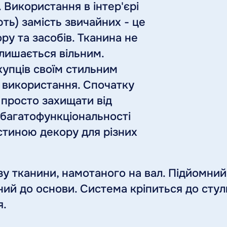
 Використання в інтер'єрі
ть) замість звичайних - це
ру та засобів. Тканина не
залишається вільним.
окупців своїм стильним
 використання. Спочатку
 просто захищати від
 багатофункціональності
стиною декору для різних
ізу тканини, намотаного на вал. Підйомни
ий до основи. Система кріпиться до стулк
я.