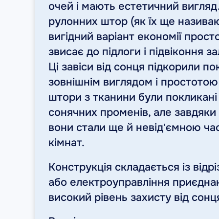
очей і мають естетичний вигляд.
рулонних штор (як їх ще називаю
вигідний варіант економії просто
звисає до підлоги і підвіконня 
Ці завіси від сонця підкорили п
зовнішнім виглядом і простотою
штори з тканини були покликані
сонячних променів, але завдяки
вони стали ще й невід’ємною ча
кімнат.
Конструкція складається із відр
або електроуправління приєднан
високий рівень захисту від сонц